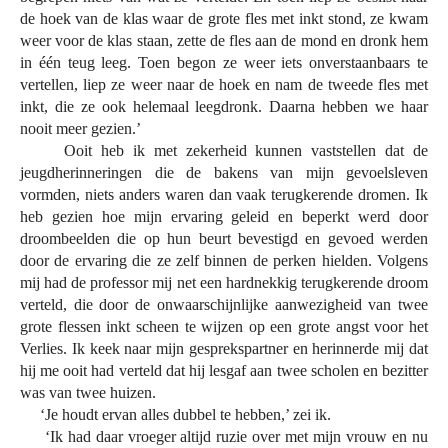
de hoek van de klas waar de grote fles met inkt stond, ze kwam
weer voor de klas staan, zette de fles aan de mond en dronk hem
in één teug leeg. Toen begon ze weer iets onverstaanbaars te
vertellen, liep ze weer naar de hoek en nam de tweede fles met
inkt, die ze ook helemaal leegdronk. Daarna hebben we haar
nooit meer gezien.’
Ooit heb ik met zekerheid kunnen vaststellen dat de
jeugdherinneringen die de bakens van mijn gevoelsleven
vormden, niets anders waren dan vaak terugkerende dromen. Ik
heb gezien hoe mijn ervaring geleid en beperkt werd door
droombeelden die op hun beurt bevestigd en gevoed werden
door de ervaring die ze zelf binnen de perken hielden. Volgens
mij had de professor mij net een hardnekkig terugkerende droom
verteld, die door de onwaarschijnlijke aanwezigheid van twee
grote flessen inkt scheen te wijzen op een grote angst voor het
Verlies. Ik keek naar mijn gesprekspartner en herinnerde mij dat
hij me ooit had verteld dat hij lesgaf aan twee scholen en bezitter
was van twee huizen.
‘Je houdt ervan alles dubbel te hebben,’ zei ik.
‘Ik had daar vroeger altijd ruzie over met mijn vrouw en nu