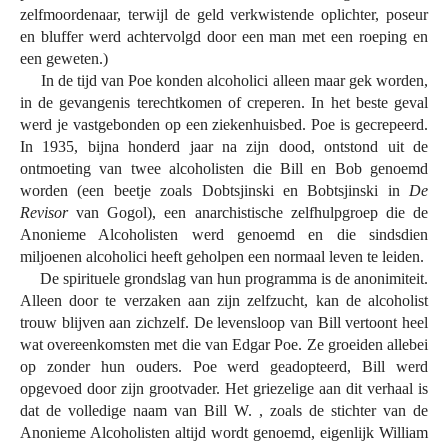
zelfmoordenaar, terwijl de geld verkwistende oplichter, poseur
en bluffer werd achtervolgd door een man met een roeping en
een geweten.)
In de tijd van Poe konden alcoholici alleen maar gek worden,
in de gevangenis terechtkomen of creperen. In het beste geval
werd je vastgebonden op een ziekenhuisbed. Poe is gecrepeerd.
In 1935, bijna honderd jaar na zijn dood, ontstond uit de
ontmoeting van twee alcoholisten die Bill en Bob genoemd
worden (een beetje zoals Dobtsjinski en Bobtsjinski in
De
Revisor
van Gogol), een anarchistische zelfhulpgroep die de
Anonieme Alcoholisten werd genoemd en die sindsdien
miljoenen alcoholici heeft geholpen een normaal leven te leiden.
De spirituele grondslag van hun programma is de anonimiteit.
Alleen door te verzaken aan zijn zelfzucht, kan de alcoholist
trouw blijven aan zichzelf. De levensloop van Bill vertoont heel
wat overeenkomsten met die van Edgar Poe. Ze groeiden allebei
op zonder hun ouders. Poe werd geadopteerd, Bill werd
opgevoed door zijn grootvader. Het griezelige aan dit verhaal is
dat de volledige naam van Bill W. , zoals de stichter van de
Anonieme Alcoholisten altijd wordt genoemd, eigenlijk William