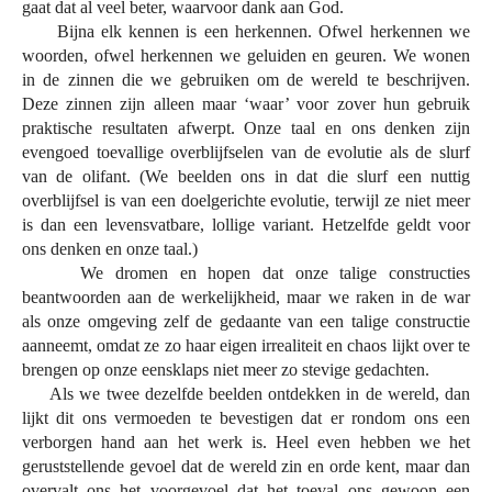
gaat dat al veel beter, waarvoor dank aan God.
Bijna elk kennen is een herkennen. Ofwel herkennen we
woorden, ofwel herkennen we geluiden en geuren. We wonen
in de zinnen die we gebruiken om de wereld te beschrijven.
Deze zinnen zijn alleen maar ‘waar’ voor zover hun gebruik
praktische resultaten afwerpt. Onze taal en ons denken zijn
evengoed toevallige overblijfselen van de evolutie als de slurf
van de olifant. (We beelden ons in dat die slurf een nuttig
overblijfsel is van een doelgerichte evolutie, terwijl ze niet meer
is dan een levensvatbare, lollige variant. Hetzelfde geldt voor
ons denken en onze taal.)
We dromen en hopen dat onze talige constructies
beantwoorden aan de werkelijkheid, maar we raken in de war
als onze omgeving zelf de gedaante van een talige constructie
aanneemt, omdat ze zo haar eigen irrealiteit en chaos lijkt over te
brengen op onze eensklaps niet meer zo stevige gedachten.
Als we twee dezelfde beelden ontdekken in de wereld, dan
lijkt dit ons vermoeden te bevestigen dat er rondom ons een
verborgen hand aan het werk is. Heel even hebben we het
geruststellende gevoel dat de wereld zin en orde kent, maar dan
overvalt ons het voorgevoel dat het toeval ons gewoon een