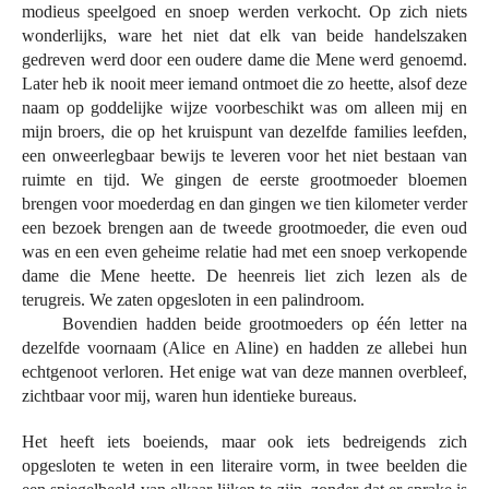
modieus speelgoed en snoep werden verkocht. Op zich niets
wonderlijks, ware het niet dat elk van beide handelszaken
gedreven werd door een oudere dame die Mene werd genoemd.
Later heb ik nooit meer iemand ontmoet die zo heette, alsof deze
naam op goddelijke wijze voorbeschikt was om alleen mij en
mijn broers, die op het kruispunt van dezelfde families leefden,
een onweerlegbaar bewijs te leveren voor het niet bestaan van
ruimte en tijd. We gingen de eerste grootmoeder bloemen
brengen voor moederdag en dan gingen we tien kilometer verder
een bezoek brengen aan de tweede grootmoeder, die even oud
was en een even geheime relatie had met een snoep verkopende
dame die Mene heette. De heenreis liet zich lezen als de
terugreis. We zaten opgesloten in een palindroom.
Bovendien hadden beide grootmoeders op één letter na
dezelfde voornaam (Alice en Aline) en hadden ze allebei hun
echtgenoot verloren. Het enige wat van deze mannen overbleef,
zichtbaar voor mij, waren hun identieke bureaus.
Het heeft iets boeiends, maar ook iets bedreigends zich
opgesloten te weten in een literaire vorm, in twee beelden die