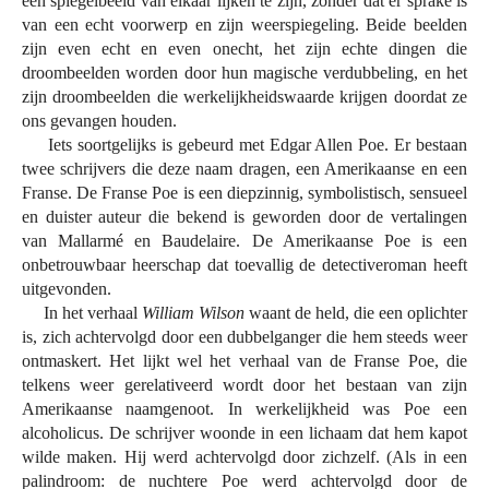
een spiegelbeeld van elkaar lijken te zijn, zonder dat er sprake is
van een echt voorwerp en zijn weerspiegeling. Beide beelden
zijn even echt en even onecht, het zijn echte dingen die
droombeelden worden door hun magische verdubbeling, en het
zijn droombeelden die werkelijkheidswaarde krijgen doordat ze
ons gevangen houden.
Iets soortgelijks is gebeurd met Edgar Allen Poe. Er bestaan
twee schrijvers die deze naam dragen, een Amerikaanse en een
Franse. De Franse Poe is een diepzinnig, symbolistisch, sensueel
en duister auteur die bekend is geworden door de vertalingen
van Mallarmé en Baudelaire. De Amerikaanse Poe is een
onbetrouwbaar heerschap dat toevallig de detectiveroman heeft
uitgevonden.
In het verhaal
William Wilson
waant de held, die een oplichter
is, zich achtervolgd door een dubbelganger die hem steeds weer
ontmaskert. Het lijkt wel het verhaal van de Franse Poe, die
telkens weer gerelativeerd wordt door het bestaan van zijn
Amerikaanse naamgenoot. In werkelijkheid was Poe een
alcoholicus. De schrijver woonde in een lichaam dat hem kapot
wilde maken. Hij werd achtervolgd door zichzelf. (Als in een
palindroom: de nuchtere Poe werd achtervolgd door de