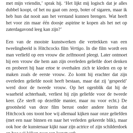
met mijn vriendin,’ sprak hij. ‘Het lijkt mij logisch dat je alles
dubbel koopt, of het nu gaat om zeep, boter of sigaren, maar ik
heb hun dat nooit aan het verstand kunnen brengen. Wat heeft
het voor zin maar één doosje aspirine te kopen als het net op
zaterdagavond leeg kan zijn?’
Een van de mooiste kunstwerken die vertrekken van een
tweelingbeeld is Hitchcocks film
Vertigo
. In die film wordt een
man verliefd op een vrouw die zelfmoord pleegt. Later ontmoet
hij een vrouw die hem aan zijn overleden geliefde doet denken
en probeert hij haar ertoe te overhalen zich te kleden en op te
maken zoals de eerste vrouw. Zo komt hij erachter dat zijn
overleden geliefde nooit heeft bestaan, maar dat zij ‘gespeeld’
werd door de tweede vrouw. Op het ogenblik dat hij de
waarheid achterhaalt, verliest hij zijn geliefde voor de tweede
keer. (Ze sterft op dezelfde manier, maar nu voor echt.) De
grootsheid van deze film berust onder andere hierin dat
Hitchcock ons toont hoe wij allemaal kijken naar onze geliefden
(met een naar binnen en naar het verleden gekeerde blik), maar
ook hoe de kunstenaar kijkt naar zijn actrice of zijn schilderdoek