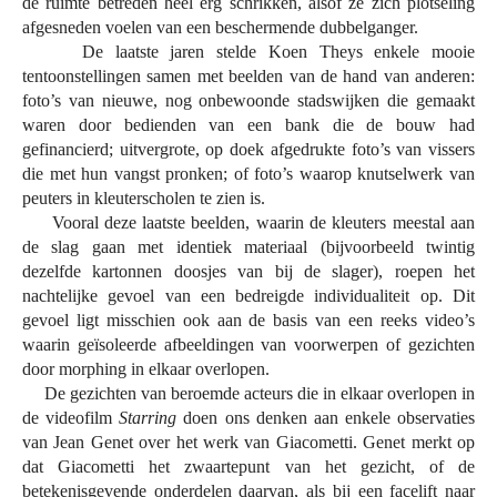
de ruimte betreden heel erg schrikken, alsof ze zich plotseling
afgesneden voelen van een beschermende dubbelganger.
De laatste jaren stelde Koen Theys enkele mooie
tentoonstellingen samen met beelden van de hand van anderen:
foto’s van nieuwe, nog onbewoonde stadswijken die gemaakt
waren door bedienden van een bank die de bouw had
gefinancierd; uitvergrote, op doek afgedrukte foto’s van vissers
die met hun vangst pronken; of foto’s waarop knutselwerk van
peuters in kleuterscholen te zien is.
Vooral deze laatste beelden, waarin de kleuters meestal aan
de slag gaan met identiek materiaal (bijvoorbeeld twintig
dezelfde kartonnen doosjes van bij de slager), roepen het
nachtelijke gevoel van een bedreigde individualiteit op. Dit
gevoel ligt misschien ook aan de basis van een reeks video’s
waarin geïsoleerde afbeeldingen van voorwerpen of gezichten
door morphing in elkaar overlopen.
De gezichten van beroemde acteurs die in elkaar overlopen in
de videofilm
Starring
doen ons denken aan enkele observaties
van Jean Genet over het werk van Giacometti. Genet merkt op
dat Giacometti het zwaartepunt van het gezicht, of de
betekenisgevende onderdelen daarvan, als bij een facelift naar