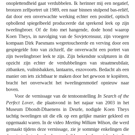
onoplettendheid gaat verdubbelen. Ik herinner mij een negatief,
bronzen zelfportret uit 1989, een naar binnen stulpend bas-reliëf,
dat door een onverwachte werking echter een positief, optisch
opbollend spiegelbeeld produceerde dat sprekend leek op zijn
tweelingbroer. Of de foto met hangende, dode hond waarop
Koen Theys, in navolging van de Sovjetcensuur, zijn vroegere
kompaan Dirk Paesmans wegretoucheerde en verving door een
gespiegelde foto van zichzelf, die onverwacht een portret van
zijn tweelingbroer leek te zijn. Zijn bekendste sculpturen in dit
opzicht zijn echter de verdubbelingen van straatmeubilair,
zitbanken, vuilnisbakken, lantaarns, enzovoorts. Bedacht als een
manier om iets zichtbaar te maken door het gewoon te kopiëren,
bracht het onverwacht het tweelingenmotief opnieuw naar
boven.
Voor de vernissage van de tentoonstelling
In Search of the
Perfect Lover
, die plaatsvond in het najaar van 2003 in het
Museum Dhondt-Dhaenens in Deurle, nodigde Koen Theys
tachtig tweelingen uit die elk op een gelijke manier gekleed en
opgemaakt waren. In de video
Meeting William Wilson
, die werd
gemaakt tijdens deze vernissage, zie je sommige enkelingen die