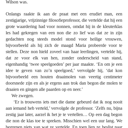
Wilson was.
Onlangs raakte ik aan de praat met een erudiet man, een
zestigjarige, vrijzinnige filosofieprofessor, die vertelde dat hij een
grote waardering had voor nonnen, omdat hij in de kleuterklas
les had gekregen van een non die zo lief was dat ze in zijn
gedachten nog steeds model stond voor heilige vrouwen,
bijvoorbeeld als hij zich de maagd Maria probeerde voor te
stellen. Deze non hield zoveel van haar leerlingen, vertelde hij,
dat ze voor elk van hen, zonder onderscheid van stand,
eigenhandig ‘twee speelgoeden’ per jaar maakte. ‘En om je een
idee te geven van zo’n speelgoed,’ vervolgde hij, ‘dat kon
bijvoorbeeld een houten draaimolen van veertig centimeter
doorsnede zijn en als je ergens aan trok dan begon die molen te
draaien en gingen alle paarden op en neer.’
We zwegen.
‘Er is trouwens iets met die dame gebeurd dat ik nog nooit
aan iemand heb verteld,’ vervolgde de professor. ‘Zelfs nu, bijna
zestig jaar later, aarzel ik het je te vertellen… Op een dag begon
die non de klas toe te spreken. Misschien wel een uur lang. We
begrepen niets van wat ze vertelde. En toen liep ze beslist naar