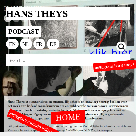
HANS THEYS
PODCAST
EN
NL
FR
DE
instagram hans theys
instagram tornado editions
HOME