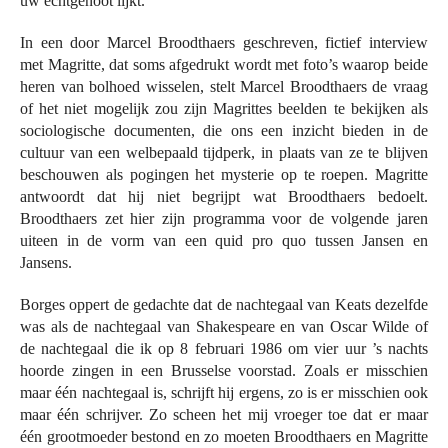
uw echtgenoot lijkt.’
In een door Marcel Broodthaers geschreven, fictief interview
met Magritte, dat soms afgedrukt wordt met foto’s waarop beide
heren van bolhoed wisselen, stelt Marcel Broodthaers de vraag
of het niet mogelijk zou zijn Magrittes beelden te bekijken als
sociologische documenten, die ons een inzicht bieden in de
cultuur van een welbepaald tijdperk, in plaats van ze te blijven
beschouwen als pogingen het mysterie op te roepen. Magritte
antwoordt dat hij niet begrijpt wat Broodthaers bedoelt.
Broodthaers zet hier zijn programma voor de volgende jaren
uiteen in de vorm van een quid pro quo tussen Jansen en
Jansens.
Borges oppert de gedachte dat de nachtegaal van Keats dezelfde
was als de nachtegaal van Shakespeare en van Oscar Wilde of
de nachtegaal die ik op 8 februari 1986 om vier uur ’s nachts
hoorde zingen in een Brusselse voorstad. Zoals er misschien
maar één nachtegaal is, schrijft hij ergens, zo is er misschien ook
maar één schrijver. Zo scheen het mij vroeger toe dat er maar
één grootmoeder bestond en zo moeten Broodthaers en Magritte