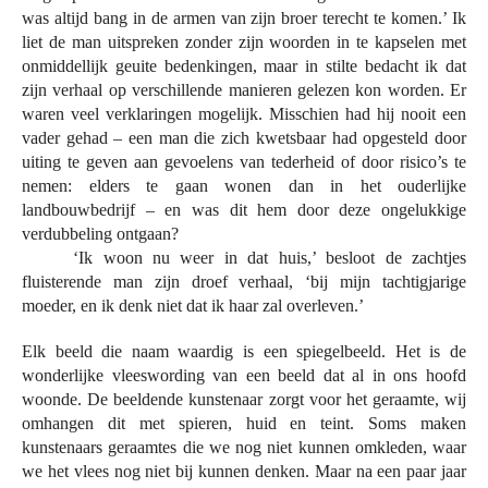
was altijd bang in de armen van zijn broer terecht te komen.’ Ik
liet de man uitspreken zonder zijn woorden in te kapselen met
onmiddellijk geuite bedenkingen, maar in stilte bedacht ik dat
zijn verhaal op verschillende manieren gelezen kon worden. Er
waren veel verklaringen mogelijk. Misschien had hij nooit een
vader gehad – een man die zich kwetsbaar had opgesteld door
uiting te geven aan gevoelens van tederheid of door risico’s te
nemen: elders te gaan wonen dan in het ouderlijke
landbouwbedrijf – en was dit hem door deze ongelukkige
verdubbeling ontgaan?
‘Ik woon nu weer in dat huis,’ besloot de zachtjes
fluisterende man zijn droef verhaal, ‘bij mijn tachtigjarige
moeder, en ik denk niet dat ik haar zal overleven.’
Elk beeld die naam waardig is een spiegelbeeld. Het is de
wonderlijke vleeswording van een beeld dat al in ons hoofd
woonde. De beeldende kunstenaar zorgt voor het geraamte, wij
omhangen dit met spieren, huid en teint. Soms maken
kunstenaars geraamtes die we nog niet kunnen omkleden, waar
we het vlees nog niet bij kunnen denken. Maar na een paar jaar