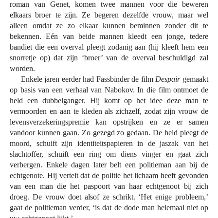
roman van Genet, komen twee mannen voor die beweren
elkaars broer te zijn. Ze begeren dezelfde vrouw, maar wel
alleen omdat ze zo elkaar kunnen beminnen zonder dit te
bekennen. Eén van beide mannen kleedt een jonge, tedere
bandiet die een overval pleegt zodanig aan (hij kleeft hem een
snorretje op) dat zijn ‘broer’ van de overval beschuldigd zal
worden.
Enkele jaren eerder had Fassbinder de film
Despair
gemaakt
op basis van een verhaal van Nabokov. In die film ontmoet de
held een dubbelganger. Hij komt op het idee deze man te
vermoorden en aan te kleden als zichzelf, zodat zijn vrouw de
levensverzekeringspremie kan opstrijken en ze er samen
vandoor kunnen gaan. Zo gezegd zo gedaan. De held pleegt de
moord, schuift zijn identiteitspapieren in de jaszak van het
slachtoffer, schuift een ring om diens vinger en gaat zich
verbergen. Enkele dagen later belt een politieman aan bij de
echtgenote. Hij vertelt dat de politie het lichaam heeft gevonden
van een man die het paspoort van haar echtgenoot bij zich
droeg. De vrouw doet alsof ze schrikt. ‘Het enige probleem,’
gaat de politieman verder, ‘is dat de dode man helemaal niet op