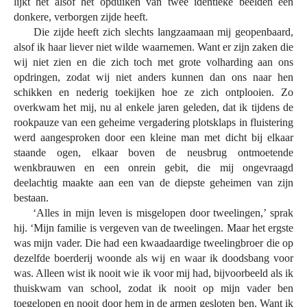
lijkt het alsof het opduiken van twee identieke beelden een
donkere, verborgen zijde heeft.
Die zijde heeft zich slechts langzaamaan mij geopenbaard,
alsof ik haar liever niet wilde waarnemen. Want er zijn zaken die
wij niet zien en die zich toch met grote volharding aan ons
opdringen, zodat wij niet anders kunnen dan ons naar hen
schikken en nederig toekijken hoe ze zich ontplooien. Zo
overkwam het mij, nu al enkele jaren geleden, dat ik tijdens de
rookpauze van een geheime vergadering plotsklaps in fluistering
werd aangesproken door een kleine man met dicht bij elkaar
staande ogen, elkaar boven de neusbrug ontmoetende
wenkbrauwen en een onrein gebit, die mij ongevraagd
deelachtig maakte aan een van de diepste geheimen van zijn
bestaan.
‘Alles in mijn leven is misgelopen door tweelingen,’ sprak
hij. ‘Mijn familie is vergeven van de tweelingen. Maar het ergste
was mijn vader. Die had een kwaadaardige tweelingbroer die op
dezelfde boerderij woonde als wij en waar ik doodsbang voor
was. Alleen wist ik nooit wie ik voor mij had, bijvoorbeeld als ik
thuiskwam van school, zodat ik nooit op mijn vader ben
toegelopen en nooit door hem in de armen gesloten ben. Want ik