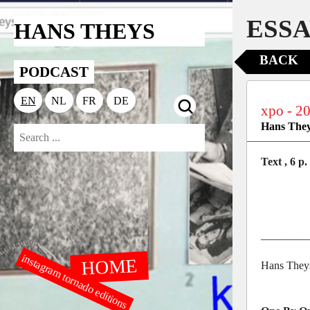
ESSA
HANS THEYS
BACK
PODCAST
EN
NL
FR
DE
xpo - 2
Hans The
Text , 6 p.
________
instagram tornado editions
HOME
Hans They