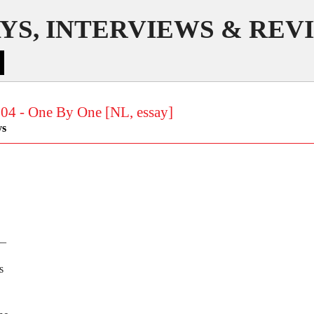
YS, INTERVIEWS & REV
004 - One By One [NL, essay]
ys
__
s