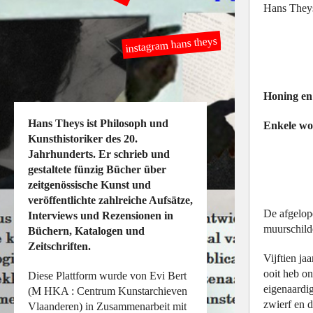
Hans They
instagram hans theys
Honing en
Hans Theys ist Philosoph und
Enkele wo
Kunsthistoriker des 20.
Jahrhunderts. Er schrieb und
gestaltete fünzig Bücher über
zeitgenössische Kunst und
veröffentlichte zahlreiche Aufsätze,
De afgelope
Interviews und Rezensionen in
muurschilde
Büchern, Katalogen und
Zeitschriften.
Vijftien ja
ooit heb on
Diese Plattform wurde von Evi Bert
eigenaardig
(M HKA : Centrum Kunstarchieven
zwierf en d
Vlaanderen) in Zusammenarbeit mit