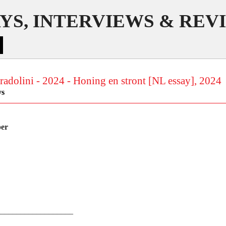
YS, INTERVIEWS & REV
radolini - 2024 - Honing en stront [NL essay], 2024
ys
per
___________________