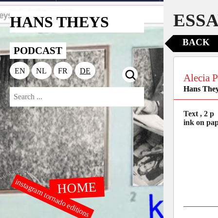
ESSA
HANS THEYS
BACK
PODCAST
EN
NL
FR
DE
Alecia P
Hans The
Text , 2 p
ink on pa
instagram tornado editions
HOME
________