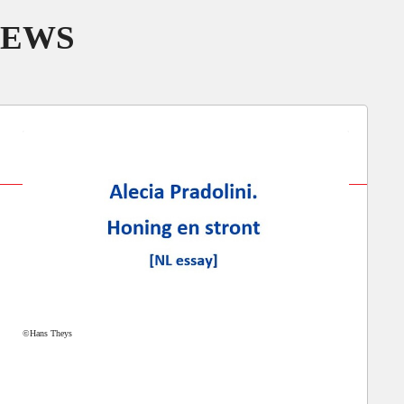
IEWS
©Hans Theys