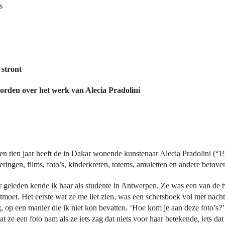
s
 stront
orden over het werk van Alecia Pradolini
n tien jaar heeft de in Dakar wonende kunstenaar Alecia Pradolini (°1
ringen, films, foto’s, kinderkreten, totems, amuletten en andere betov
ar geleden kende ik haar als studente in Antwerpen. Ze was een van de 
tmoet. Het eerste wat ze me liet zien, was een schetsboek vol met nacht
, op een manier die ik niet kon bevatten. ‘Hoe kom je aan deze foto’s?’ 
at ze een foto nam als ze iets zag dat niets voor haar betekende, iets d